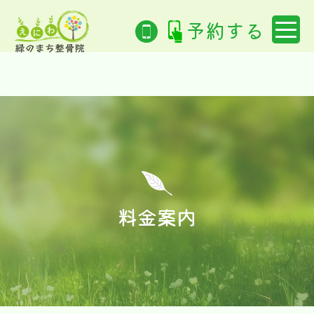
window.dataLayer = window.dataLayer || []; function gtag()
{dataLayer.push(arguments);} gtag('js', new Date());
予約する
gtag('config', 'G-5FWMPBEXC5');
料金案内